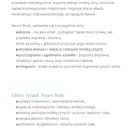
poprawia mikrokrążenie, wspiera drenaż limfatyczny, rozluźnia 
napięcia powięziowo-mięśniowe i reguluje pracę układu 
nerwowego odpowiedzialnego za napięcie tkanek.
Neuro Body sprawdza się szczególnie przy:
cellulicie
 - nie jako efekt „rozbijania” tkanki tłuszczowej, ale 
poprawy krążenia i drenażu, 
które są jedną z głównych przyczyn jego widoczności,
potrzebie drenażu i redukcji zastojów limfatycznych
,
wyszczuplaniu i ujędrnianiu sylwetki
 - poprzez poprawę 
struktury i jakości skóry oraz mobilności tkanek,
rozstępach
 - dzięki wsparciu procesów regeneracyjnych skóry.
Efekty terapii Neuro Body
poprawa mobilności i nawodnienia tkanek,
wsparcie mikrokrążenia i drenażu limfatycznego,
redukcja zastojów limfatycznych i uczucia ciężkości ciała,
poprawa jakości i struktury skóry,
ujędrnienie, wygładzenie i uelastycznienie ciała,