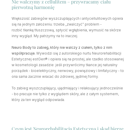
Nie walczymy z cellulitem – przywracamy ciału 
pierwotną harmonię
Większość zabiegów wyszczuplających i antycellulitowych opiera 
się na jednym założeniu: trzeba „zwalczyć” problem - 
rozbić tkankę tłuszczową, spłycić wgłębienia, wymusić na skórze 
inny wygląd. My patrzymy na to inaczej.
Neuro Body to zabieg, który nie walczy z ciałem, tylko z nim 
współpracuje.
 Wywodzi się z autorskiego nurtu Neurorehabilitacji 
Estetycznej estGen® i opiera się na prostej, ale rzadko stosowanej 
w kosmetologii zasadzie: jeśli przywrócimy tkance jej naturalny 
porządek - bioelektryczny, nerwowy, powięziowy i limfatyczny - to 
ona sama zacznie wracać do zdrowej, jędrnej formy.
To zabieg wyszczuplający, ujędrniający i relaksujący jednocześnie 
- bo pracuje nie tylko z wyglądem skóry, ale z całym systemem, 
który za ten wygląd odpowiada.
Czym jest Neurorehabilitacja Estetyczna i skąd bierze 