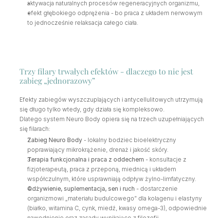
aktywacja naturalnych procesów regeneracyjnych organizmu,
efekt głębokiego odprężenia - bo praca z układem nerwowym 
to jednocześnie relaksacja całego ciała.
Trzy filary trwałych efektów - dlaczego to nie jest 
zabieg „jednorazowy”
Efekty zabiegów wyszczuplających i antycellulitowych utrzymują 
się długo tylko wtedy, gdy działa się kompleksowo. 
Dlatego system Neuro Body opiera się na trzech uzupełniających 
się filarach:
Zabieg Neuro Body
 - lokalny bodziec bioelektryczny 
poprawiający mikrokrążenie, drenaż i jakość skóry.
Terapia funkcjonalna i praca z oddechem
 - konsultacje z 
fizjoterapeutą, praca z przeponą, miednicą i układem 
współczulnym, które usprawniają odpływ żylno-limfatyczny.
Odżywienie, suplementacja, sen i ruch
 - dostarczenie 
organizmowi „materiału budulcowego” dla kolagenu i elastyny 
(białko, witamina C, cynk, miedź, kwasy omega-3), odpowiednie 
nawodnienie oraz zasady wynikające z filozofii 