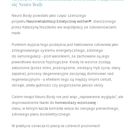
się Neuro Body
Neuro Body powstało jako część szerszego 
projektu 
Neurorehabilitacji Estetycznej estGen®
, stworzonego 
przez Katarzynę Nozderko we współpracy ze szkoleniowcami 
marki.
Punktem wyjścia tego podejścia jest traktowanie człowieka jako 
zintegrowanego systemu energetycznego, zdolnego 
do samoregulacji - pod warunkiem, że zachowane są jego 
prawidłowe wzorce fizjologiczne. Kiedy te wzorce zostają 
zaburzone (przez stres, przeciążenie, siedzący tryb życia, stany 
zapalne), procesy degeneracyjne zaczynają dominować nad 
regeneracyjnymi - a efektem tego są między innymi cellulit, 
obrzęki, utrata jędrności czy pogorszenie jakości skóry.
Celem terapii Neuro Body nie jest więc „naprawienie wyglądu”, ale 
doprowadzenie tkanki do 
homeostazy wzorcowej
 - 
stanu, w którym każda komórka wraca do swojego pierwotnego, 
zdrowego planu bioelektrycznego.
W praktyce oznacza to pracę na czterech poziomach 