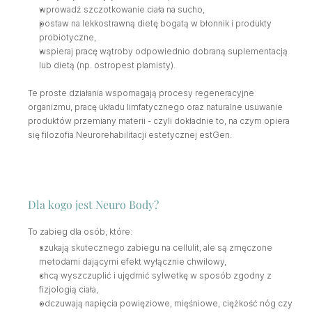
wprowadź szczotkowanie ciała na sucho,
postaw na lekkostrawną dietę bogatą w błonnik i produkty 
probiotyczne,
wspieraj pracę wątroby odpowiednio dobraną suplementacją 
lub dietą (np. ostropest plamisty).
Te proste działania wspomagają procesy regeneracyjne 
organizmu, pracę układu limfatycznego oraz naturalne usuwanie 
produktów przemiany materii - czyli dokładnie to, na czym opiera 
się filozofia Neurorehabilitacji estetycznej estGen.
Dla kogo jest Neuro Body?
To zabieg dla osób, które:
szukają skutecznego zabiegu na cellulit, ale są zmęczone 
metodami dającymi efekt wyłącznie chwilowy,
chcą wyszczuplić i ujędrnić sylwetkę w sposób zgodny z 
fizjologią ciała,
odczuwają napięcia powięziowe, mięśniowe, ciężkość nóg czy 