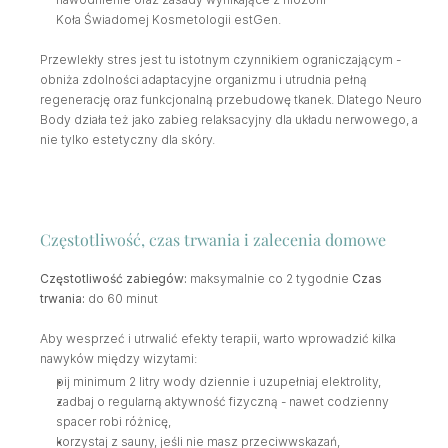
Koła Świadomej Kosmetologii estGen.
Przewlekły stres jest tu istotnym czynnikiem ograniczającym - 
obniża zdolności adaptacyjne organizmu i utrudnia pełną 
regenerację oraz funkcjonalną przebudowę tkanek. Dlatego Neuro 
Body działa też jako zabieg relaksacyjny dla układu nerwowego, a 
nie tylko estetyczny dla skóry.
Częstotliwość, czas trwania i zalecenia domowe
Częstotliwość zabiegów:
 maksymalnie co 2 tygodnie 
Czas 
trwania:
 do 60 minut
Aby wesprzeć i utrwalić efekty terapii, warto wprowadzić kilka 
nawyków między wizytami:
pij minimum 2 litry wody dziennie i uzupełniaj elektrolity,
zadbaj o regularną aktywność fizyczną - nawet codzienny 
spacer robi różnicę,
korzystaj z sauny, jeśli nie masz przeciwwskazań,