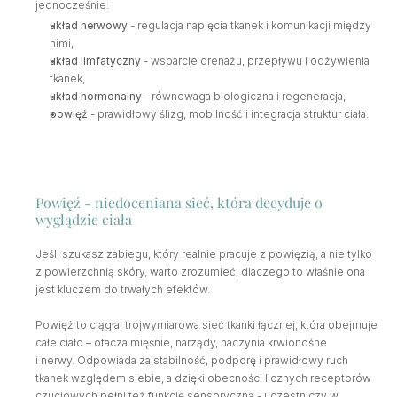
jednocześnie:
układ nerwowy
 - regulacja napięcia tkanek i komunikacji między 
nimi,
układ limfatyczny
 - wsparcie drenażu, przepływu i odżywienia 
tkanek,
układ hormonalny
 - równowaga biologiczna i regeneracja,
powięź
 - prawidłowy ślizg, mobilność i integracja struktur ciała.
Powięź - niedoceniana sieć, która decyduje o 
wyglądzie ciała
Jeśli szukasz zabiegu, który realnie pracuje z powięzią, a nie tylko 
z powierzchnią skóry, warto zrozumieć, dlaczego to właśnie ona 
jest kluczem do trwałych efektów.
Powięź to ciągła, trójwymiarowa sieć tkanki łącznej, która obejmuje 
całe ciało – otacza mięśnie, narządy, naczynia krwionośne 
i nerwy. Odpowiada za stabilność, podporę i prawidłowy ruch 
tkanek względem siebie, a dzięki obecności licznych receptorów 
czuciowych pełni też funkcję sensoryczną - uczestniczy w 