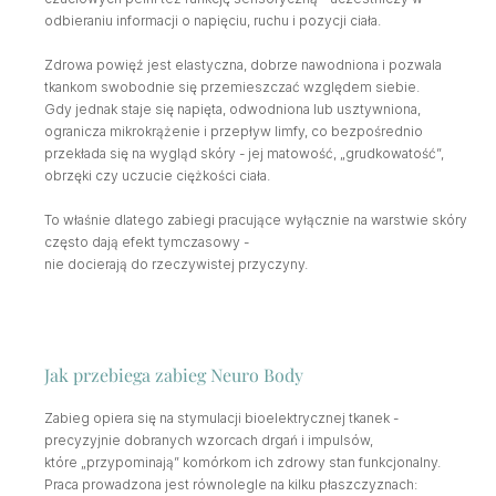
odbieraniu informacji o napięciu, ruchu i pozycji ciała.
Zdrowa powięź jest elastyczna, dobrze nawodniona i pozwala 
tkankom swobodnie się przemieszczać względem siebie. 
Gdy jednak staje się napięta, odwodniona lub usztywniona, 
ogranicza mikrokrążenie i przepływ limfy, co bezpośrednio 
przekłada się na wygląd skóry - jej matowość, „grudkowatość”, 
obrzęki czy uczucie ciężkości ciała.
To właśnie dlatego zabiegi pracujące wyłącznie na warstwie skóry 
często dają efekt tymczasowy - 
nie docierają do rzeczywistej przyczyny.
Jak przebiega zabieg Neuro Body
Zabieg opiera się na stymulacji bioelektrycznej tkanek - 
precyzyjnie dobranych wzorcach drgań i impulsów, 
które „przypominają” komórkom ich zdrowy stan funkcjonalny. 
Praca prowadzona jest równolegle na kilku płaszczyznach: 