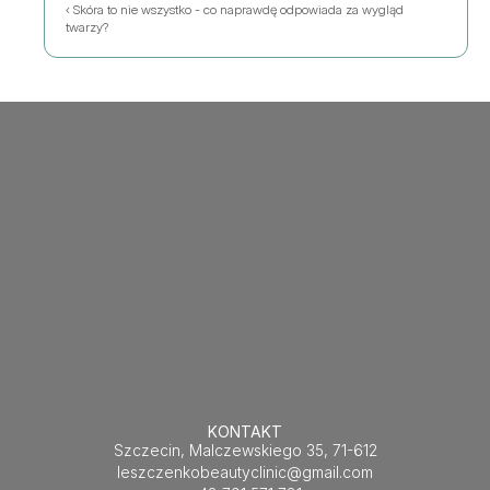
‹ Skóra to nie wszystko - co naprawdę odpowiada za wygląd 
twarzy?
KONTAKT
Szczecin, Malczewskiego 35, 71-612
leszczenkobeautyclinic@gmail.com